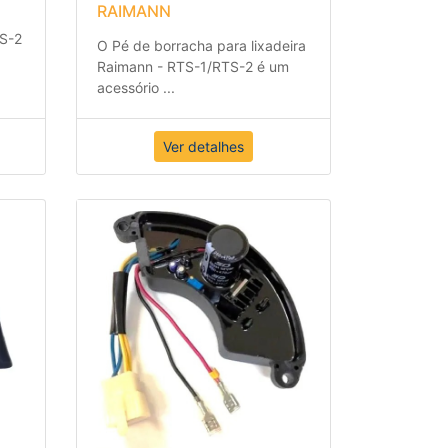
PE DE BORRACHA
RAIMANN
TS-2
O Pé de borracha para lixadeira
Raimann - RTS-1/RTS-2 é um
acessório
...
Ver detalhes