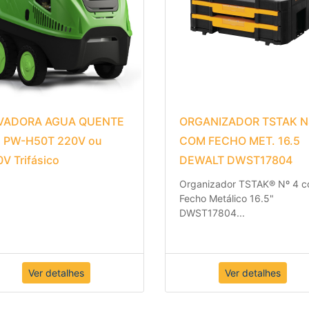
VADORA AGUA QUENTE
ORGANIZADOR TSTAK N
C PW-H50T 220V ou
COM FECHO MET. 16.5
V Trifásico
DEWALT DWST17804
Organizador TSTAK® Nº 4 
Fecho Metálico 16.5"
DWST17804
...