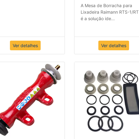
RVAO CB-153
MESA DE BORRACHA
A Mesa de Borracha para
Lixadeira Raimann RTS-1/R
é a solução ide
...
Ver detalhes
Ver detalhes