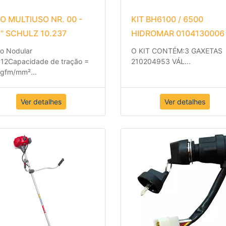
XO MULTIUSO NR. 00 -
KIT BH6100 / 6500
8" SCHULZ 10.237
HIDROMAR 0104130006
ro Nodular
O KIT CONTÉM:
3 GAXETAS
12
Capacidade de tração =
21020495
3 VÁL
...
kgfm/mm²
...
Ver detalhes
Ver detalhes