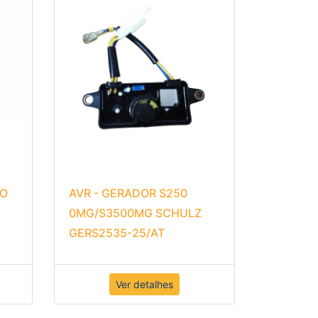
ÃO
AVR - GERADOR S250
0MG/S3500MG SCHULZ
GERS2535-25/AT
Ver detalhes