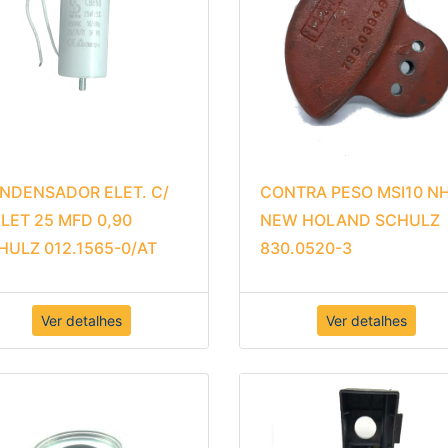
NDENSADOR ELET. C/
CONTRA PESO MSI10 N
ELET 25 MFD 0,90
NEW HOLAND SCHULZ
HULZ 012.1565-0/AT
830.0520-3
Ver detalhes
Ver detalhes