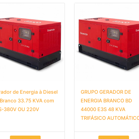
ador de Energia à Diesel
GRUPO GERADOR DE
 Branco 33.75 KVA com
ENERGIA BRANCO BD
S-380V OU 220V
44000 E3S 48 KVA
TRIFÁSICO AUTOMÁTIC