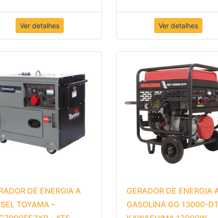
Ver detalhes
Ver detalhes
RADOR DE ENERGIA A
GERADOR DE ENERGIA 
ESEL TOYAMA –
GASOLINA GG 13000-D
G7000SE3XP - ATS
KAWASHIMA 13000W