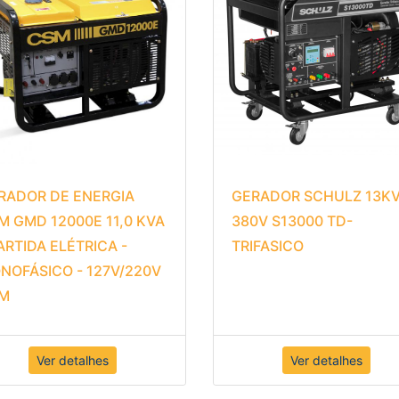
RADOR DE ENERGIA
GERADOR SCHULZ 13K
M GMD 12000E 11,0 KVA
380V S13000 TD-
PARTIDA ELÉTRICA -
TRIFASICO
NOFÁSICO - 127V/220V
M
Ver detalhes
Ver detalhes