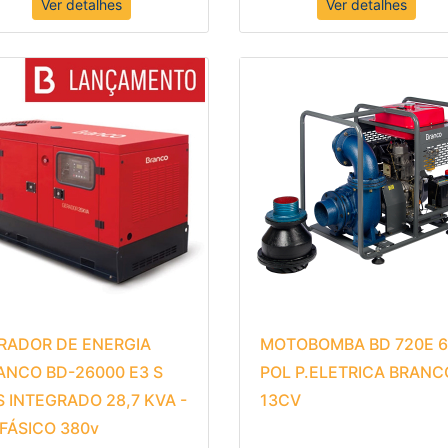
Ver detalhes
Ver detalhes
RADOR DE ENERGIA
MOTOBOMBA BD 720E 6
ANCO BD-26000 E3 S
POL P.ELETRICA BRANC
S INTEGRADO 28,7 KVA -
13CV
IFÁSICO 380v