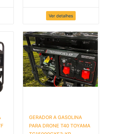
Ver detalhes
A
GERADOR A GASOLINA
TF
PARA DRONE T40 TOYAMA
TG15000CXE3-XP