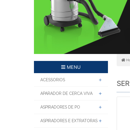
H
MENU
ACESSORIOS
SER
APARADOR DE CERCA VIVA
ASPIRADORES DE PO
ASPIRADORES E EXTRATORAS