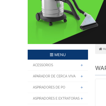
H
MENU
ACESSORIOS
WA
APARADOR DE CERCA VIVA
ASPIRADORES DE PO
ASPIRADORES E EXTRATORAS