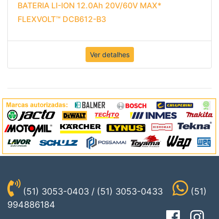
BATERIA LI-ION 12.0Ah 20V/60V MAX*
FLEXVOLT™ DCB612-B3
Ver detalhes
(51) 3053-0403 / (51) 3053-0433
(51)
994886184